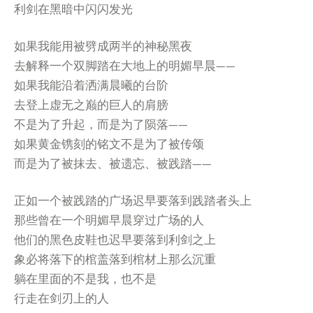
利剑在黑暗中闪闪发光
如果我能用被劈成两半的神秘黑夜
去解释一个双脚踏在大地上的明媚早晨——
如果我能沿着洒满晨曦的台阶
去登上虚无之巅的巨人的肩膀
不是为了升起，而是为了陨落——
如果黄金镌刻的铭文不是为了被传颂
而是为了被抹去、被遗忘、被践踏——
正如一个被践踏的广场迟早要落到践踏者头上
那些曾在一个明媚早晨穿过广场的人
他们的黑色皮鞋也迟早要落到利剑之上
象必将落下的棺盖落到棺材上那么沉重
躺在里面的不是我，也不是
行走在剑刃上的人