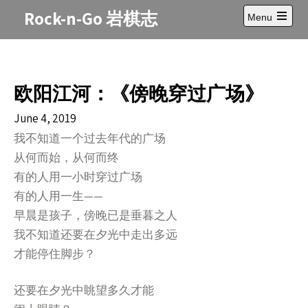
Skip
Rock-n-Go 岩棋志
Menu
to
Open
content
main
menu
欧阳江河：《傍晚穿过广场》
June 4, 2019
我不知道一个过去年代的广场
从何而始，从何而终
有的人用一小时穿过广场
有的人用一生——
早晨是孩子，傍晚已是垂暮之人
我不知道还要在夕光中走出多远
才能停住脚步？
还要在夕光中眺望多久才能