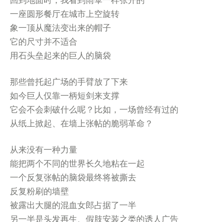
回到地面时，我看到雨伞一样张开的
一座圆形餐厅在城市上空旋转
象一顶从魔法变出来的帽子
它的尺寸并不适合
用石头垒起来的巨人的脑袋
那些曾托起广场的手臂放了下来
如今巨人仅靠一柄短剑来支撑
它会不会刺破什么呢？比如，一场曾经有过的
从纸上掀起、在墙上张帖的脆弱革命？
从来没有一种力量
能把两个不同的世界长久地粘在一起
一个反复张帖的脑袋最终将被撕去
反复粉刷的墙壁
被露出大腿的混血女郎占据了一半
另一半是头发再生、假肢安装之类的诱人广告