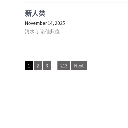
新人类
November 14, 2025
清水寺 诺佳归位
Posts
1
2
3
…
213
Next
pagination