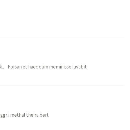
et haec olim meminisse iuvabit.
ggr i methal theira bert