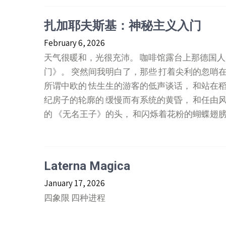
扎加耶夫斯基：神秘主义入门
February 6, 2026
天气很暖和，光很充沛。 咖啡馆露台上那德国人
门》。 突然间我明白了，那些 打着尖利的忽哨
所谓中欧的 怯生生的游客的低声谈话， 和站在稻
纪房子的轮廓的 缓慢而有系统的黄昏， 和任由
的 《无名王子》的头， 和闪烁着花粉的蝴蝶翅膀般
Laterna Magica
January 17, 2026
四象限 四种进程