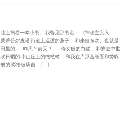
 膝上搁着一本小书。 我瞥见那书名： 《神秘主义入
在蒙蒂普尔查诺 街道上巡逻的燕子， 和来自东欧、也就是
田里的——昨天？前天？—— 修女般的白鹭， 和擦去中世
风吹日晒的 小山丘上的橄榄树， 和我在卢浮宫细看和赞叹
的 彩绘玻璃窗， […]