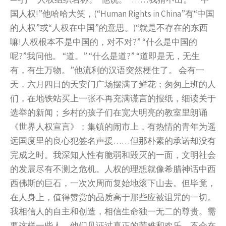
国人权!”他哈哈大笑，(“Human Rights in China”有“中国
的人权”或“人权在中国”的意思。)“就是不存在的东西
嘛!人权根本不是中国的，对不对?” “什么是中国的
呢?”我问他。 “道。” “什么是道?” “道即是无，无生
有，有生万物。”他流利的汉语突然梗住了。 会有一
天，六月四日的天安门广场摆满了鲜花；匆匆上班的人
们，在地铁站买上一张不再充满谎言的报纸，细读关于
选举的新闻；乡村的孩子们在宽大明亮的教室里朗诵
《世界人权宣言》；集镇的闹市上，有热情的青年为遥
远国度里的良心犯签名声援……但那朴素的承诺却没有
完成之时。我深知人性有脆弱和毁灭的一面，文明社会
的发展尽有不测之危机。人权的理想就像希腊神话中西
西佛斯的巨石，一次次周而复始地滚下山去。但毕竟，
在人身上，值得赞赏的品质高于那些应被诅咒的一切。
我相信人的自主和创造，相信生命独一无二的尊贵。需
要这样一些人，他们见证过真正的苦难和欢乐，不会在