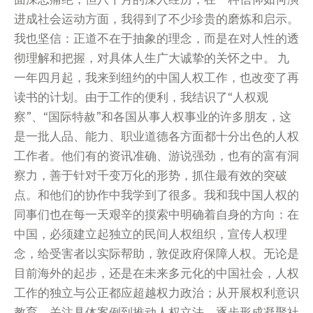
进成社会运动方面，我得到了不少珍贵的磨炼和启示。
我也坚信：正道不在于抽象的理念，而是在对人性的透
彻理解和把握，对具体人生广大诚挚的关怀之中。 九
一年四月起，我来到纽约的中国人权工作，也改变了再
读书的计划。由于工作的便利，我结识了“人权观
察”、“国际特赦”和各国从事人权事业的许多朋友，这
是一批人品、能力、职业道德各方面都十分出色的人权
工作者。他们有的资讯准确、游说强劲，也有的富有洞
察力，善于针对千变万化的形势，抓住最有效的突破
点。和他们的协作中我学到了很多。我和我中国人权的
同事们也在每一天艰辛的摸索中明确着自身的方向：在
中国，必须建立起独立的民间人权组织，宣传人权理
念，给受害者以实际帮助，敦促政府保障人权。无论是
目前海外的起步，还是在未来多元化的中国社会，人权
工作的独立与公正都应超越权力政治；从开展权利意识
教育、关注具体案例到推动人权立法，逐步形成凝聚社