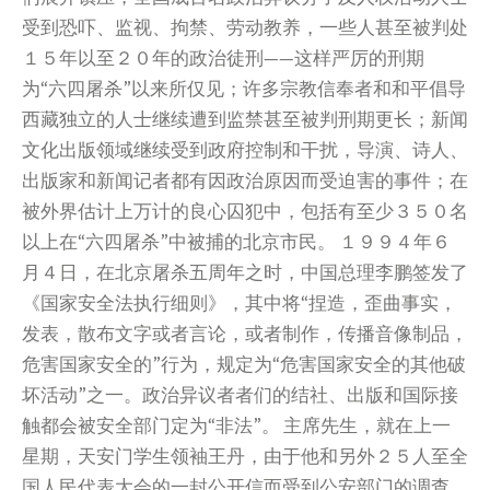
受到恐吓、监视、拘禁、劳动教养，一些人甚至被判处
１５年以至２０年的政治徒刑——这样严厉的刑期
为“六四屠杀”以来所仅见；许多宗教信奉者和和平倡导
西藏独立的人士继续遭到监禁甚至被判刑期更长；新闻
文化出版领域继续受到政府控制和干扰，导演、诗人、
出版家和新闻记者都有因政治原因而受迫害的事件；在
被外界估计上万计的良心囚犯中，包括有至少３５０名
以上在“六四屠杀”中被捕的北京市民。 １９９４年６
月４日，在北京屠杀五周年之时，中国总理李鹏签发了
《国家安全法执行细则》，其中将“捏造，歪曲事实，
发表，散布文字或者言论，或者制作，传播音像制品，
危害国家安全的”行为，规定为“危害国家安全的其他破
坏活动”之一。政治异议者者们的结社、出版和国际接
触都会被安全部门定为“非法”。 主席先生，就在上一
星期，天安门学生领袖王丹，由于他和另外２５人至全
国人民代表大会的一封公开信而受到公安部门的调查。