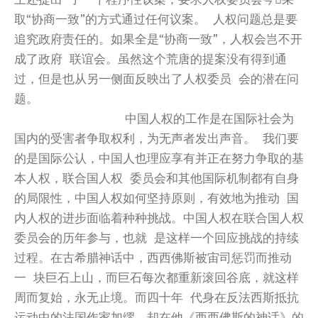
取“协商一致”的方式通过任何议案。 人权问题总是要
追究政府责任的。如果全是“协商一致”，人权会岂不开
成了政府 联谊会。虽然这个荒唐的提案没有得到通
过，但是也从另一侧面反映出了人权委员 会的潜在问
题。
中国人权的工作是在国际社会为
国内的受害者争取权利，为无声者发出声音。 我们要
的是国际公认，中国人也理应享有并正在努力争取的基
本人权，联合国人权 委员会和其他国际机制都有自身
的局限性，中国人权如何坚持原则，有效地为推动 国
内人权的进步面临着种种挑战。中国人权在联合国人权
委员会的历年参与，也就 是这样一个回应挑战的持续
过程。在古希腊神话中，西西佛斯被宙司惩罚而推动
一 块巨石上山，而巨石每次都重新滚回谷底，就这样
周而复始，永无止境。而四十年 代身在反法西斯抵抗
运动中的法国作家加缪，却在他《西西佛斯的神话》的