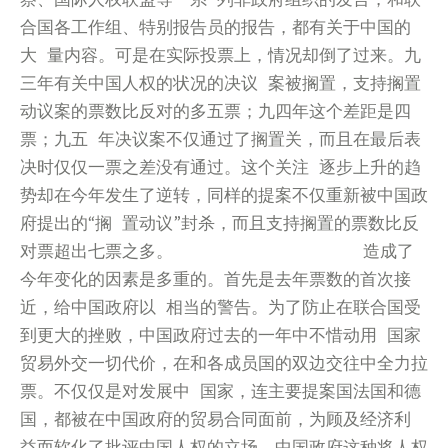
合国各工作组、特别报告员的报告，都有关于中国的
大 量内容。可是在实际投票上，情况却倒了过来。九
三年有关中国人权的状况的决议 案被搁置，支持搁置
动议案的票数比反对的多五票；九四年这个差距是四
票；九五 年决议案不仅通过了搁置关，而且在最后表
决时仅仅一票之差没有通过。这个关注 逐步上升的趋
势却在今年发生了逆转，同样的提案不仅重新被中国政
府提出的“搁 置动议”封杀，而且支持搁置的票数比反
对票超出七票之多。 造成了
今年变化的因素是多重的。首先是去年票数的首次接
近，给中国政府以 相当的警告。为了防止在联合国受
到更大的挫败，中国政府过去的一年中不惜动用 国家
贸易外交一切代价，在和各成员国的双边交往中全力拉
票。不仅仅是对发展中 国家，连主要提案国法国和德
国，都被在中国政府的贸易合同面前，为顾及经济利
益而软化了批评中国人权的立场。中国政府这种将人权