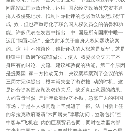
问题彻底国际政治化，运用 国家经济政治外交资本遮
掩人权侵犯记录、抵制国际批评的恶劣做法显然取得了
成 效，但也严重毒化了联合国人权委员会的信誉和功
能。许多代表在发言中指出，中 国是所有国家中唯一
运用“搁置动议”，全力封杀关于自身人权问题决议案
的。这 种“不准谈论，谁批评我的人权就是反华，就是
颠覆中国政府”的霸道做法，使人 权委员会失去了本
身应有的讨论、交流、建议和敦促的功能。第二个原因
是提案国 家一方推动无力，决议案草案到了会议的第
三周才完稿提出，根本就失去了游说推 动的时机。这
是部分提案国家顾及双边关系、缺乏真正意愿的结果。
大的背景当然 是近年欧洲经济不振，急需广大的中国
市场，于是在人权问题上气就短了一截。法 国新上任
的希拉克政府邀请“六四屠夫”李鹏访问，签署包括“空
中客车”飞机在 内的巨额贸易合同，同时在欧盟内部
主张和中国在人权上“不要对抗要合作”，就 是一个最