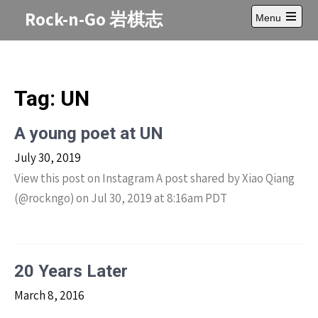
Skip
Rock-n-Go 岩棋志
Menu
to
Open
content
main
menu
Tag:
UN
A young poet at UN
July 30, 2019
View this post on Instagram A post shared by Xiao Qiang
(@rockngo) on Jul 30, 2019 at 8:16am PDT
20 Years Later
March 8, 2016