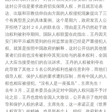
这封公开信是要求政府切实保障人权，并且就言论表
达、出版和宗教信仰自由方面的人权侵犯现象提出了三
个有典型意义的具体案例。这个星期六，政府发言人公
开拒绝了这封２６人的联名信，理由是王丹仍然处于政
治权利被剥夺期间。国际人权联盟在此指出，王丹因天
安门和平示威而受到的任何监禁迫害已经是严重侵犯人
权。就算是按照中国政府的解释，这封公开信的其他签
署者们目前也没有被剥夺其宪法给与的基本权利，全国
人大应当接受他们的合法诉求。 王丹的人权被剥夺在
此导致了其他２５名公民的权利也被任意剥夺，而他们
倡导人权、保护人权的要求遭到压制，所有中国人的人
权也相应被侵犯。“没有人是一座孤岛”，主席先生！
去年３月，正是本委员会决定对中国的人权问题不予讨
论之后，王丹也曾给全国人大致信，公开表示了他对倡
导和保护人权的承诺。主席先生，这一承诺正是《世界
人权宣言》的精神，也是所有个人、组织、政府和本人