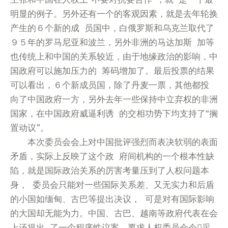
明显的例子。另外还有一个的客观因素，就是去年轮换
产生的６个新的成 员国中，白俄罗斯和乌克兰取代了
９５年的罗马尼亚和波兰，另外非洲的马达加斯 加等
也传统上和中国的关系较近，由于地缘政治的影响，中
国政府可以施加压力的 筹码增加了。最后投票的结果
可以看出，６个新成员国，除了丹麦一票，其他都投
向了中国政府一方，另外去年一些保持中立弃权的非洲
国家，在中国政府威逼利诱 的交相功势下均支持了“搁
置动议”。
本次委员会会上对中国批评强烈而表决软弱的表面
矛盾，实际上反映了这个政 府间机构的一个根本性缺
陷，就是国际政治关系的厉害考量压到了人权问题本
身， 委员会只能对一些国际关系差、又无实力和后盾
的小国如缅甸、古巴等提出决议， 可是对有国际影响
的大国却无能为力。中国、古巴、越南等政府代表在会
上还提出 了一个程序性议案，要求人权委员会今采